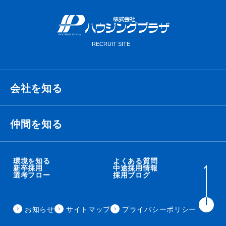
会社を知る
経営理念・ビジョン・ミッション
仲間を知る
代表メッセージ
衛藤 侑也
環境を知る
よくある質問
新卒採用
中途採用情報
選考フロー
採用ブログ
職種紹介
秋吉 智太朗
事業内容
お知らせ
サイトマップ
プライバシーポリシー
住田 秀昭