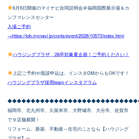
6月6日開催のマイナビ合同説明会＠福岡国際展示場＆カ
ンファレンスセンター
入場ご予約
→https://job.mynavi.jp/conts/event/2028/10573/index.html
ハウジングプラザ 28卒対象夏企画！ご予約ください！
上記ご予約や面談申込は、インスタDMからもOKです！
ハウジングプラザ採用teamインスタグラム
◆◆◆◆◆◆◆◆◆◆◆◆◆◆◆◆◆◆◆◆◆◆◆◆◆◆◆◆
福岡市、北九州市、久留米市、大野城市、大分市、佐賀市
で９店舗展開！
リフォーム、新築、不動産～住宅のことなら【ハウジング
プラザ】へ