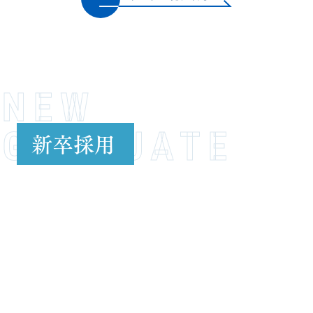
NEW
GRADUATE
新卒採用
VIEW MORE