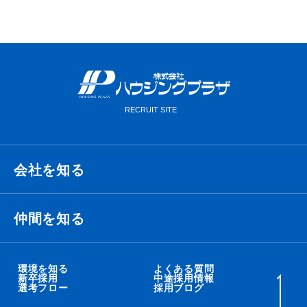
会社を知る
経営理念・ビジョン・ミッション
仲間を知る
代表メッセージ
衛藤 侑也
環境を知る
よくある質問
新卒採用
中途採用情報
選考フロー
採用ブログ
職種紹介
秋吉 智太朗