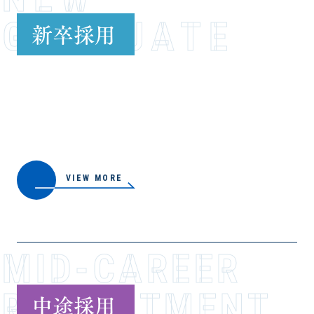
GRADUATE
新卒採用
VIEW MORE
MID-CAREER
RECR­U­I­T­M­E­N­T
中途採用