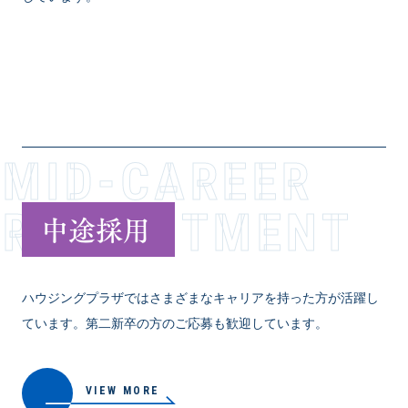
VIEW MORE
MID-CAREER
RECR­U­I­T­M­E­N­T
中途採用
ハウジングプラザではさまざまなキャリアを持った方が活躍し
ています。第二新卒の方のご応募も歓迎しています。
VIEW MORE