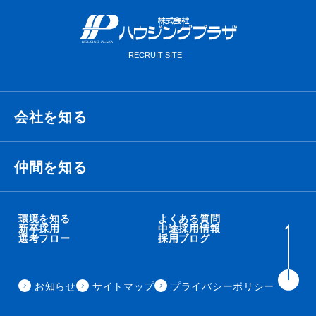
会社を知る
経営理念・ビジョン・ミッション
仲間を知る
代表メッセージ
衛藤 侑也
環境を知る
よくある質問
新卒採用
中途採用情報
選考フロー
採用ブログ
職種紹介
秋吉 智太朗
事業内容
お知らせ
サイトマップ
プライバシーポリシー
住田 秀昭