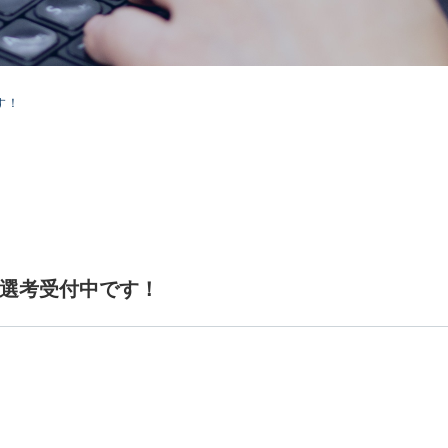
す！
だ選考受付中です！