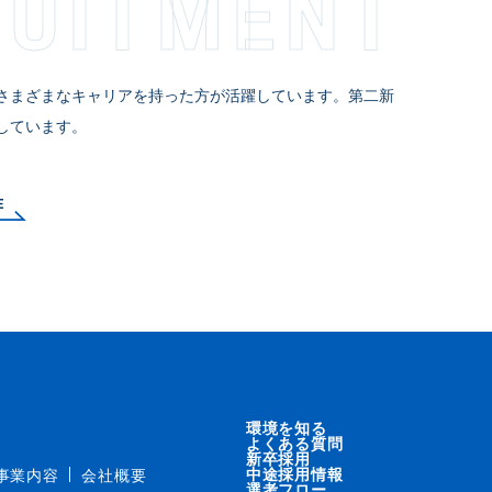
­I­T­M­E­N­T
さまざまなキャリアを持った方が活躍しています。第二新
しています。
E
環境を知る
よくある質問
新卒採用
中途採用情報
事業内容
会社概要
選考フロー