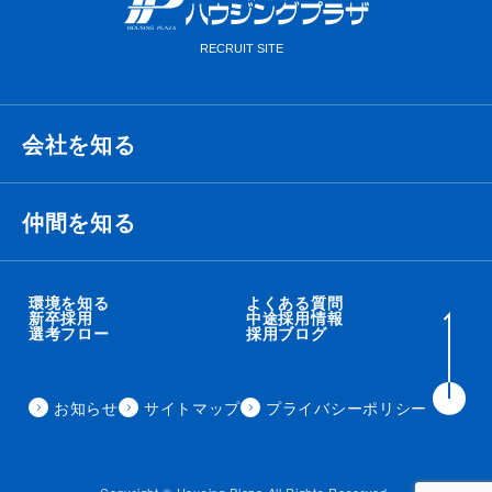
会社を知る
経営理念・ビジョン・ミッション
仲間を知る
代表メッセージ
衛藤 侑也
環境を知る
よくある質問
新卒採用
中途採用情報
選考フロー
採用ブログ
職種紹介
秋吉 智太朗
事業内容
お知らせ
サイトマップ
プライバシーポリシー
住田 秀昭
会社概要
来見田 朋矢