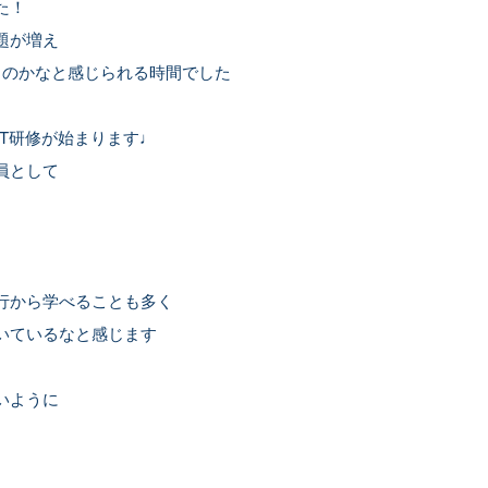
た！
題が増え
るのかなと感じられる時間でした
T研修が始まります♩
員として
行から学べることも多く
いているなと感じます
いように