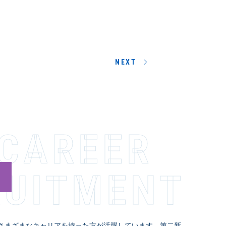
NEXT
-CAREER
­I­T­M­E­N­T
さまざまなキャリアを持った方が活躍しています。第二新