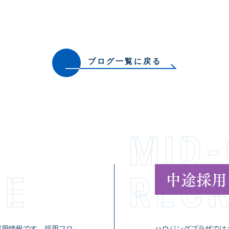
ブログ一覧に戻る
MID
中途採用
TE
RECR­U
採用情報です。採用フロ
ハウジングプラザでは