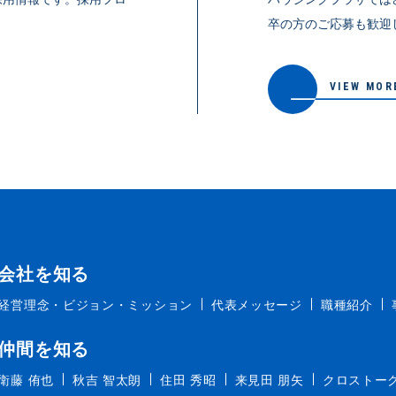
。
卒の方のご応募も歓迎
VIEW MOR
会社を知る
経営理念・ビジョン・ミッション
代表メッセージ
職種紹介
仲間を知る
衛藤 侑也
秋吉 智太朗
住田 秀昭
来見田 朋矢
クロストー