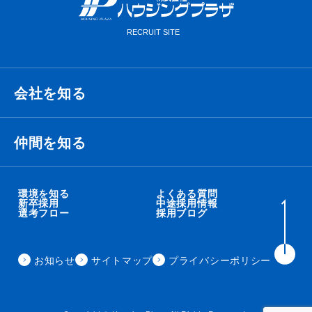
会社を知る
経営理念・ビジョン・ミッション
仲間を知る
代表メッセージ
衛藤 侑也
環境を知る
よくある質問
新卒採用
中途採用情報
選考フロー
採用ブログ
職種紹介
秋吉 智太朗
事業内容
お知らせ
サイトマップ
プライバシーポリシー
住田 秀昭
会社概要
来見田 朋矢