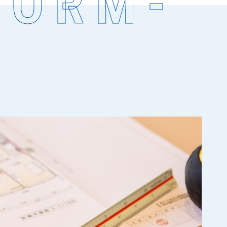
O­R­M­