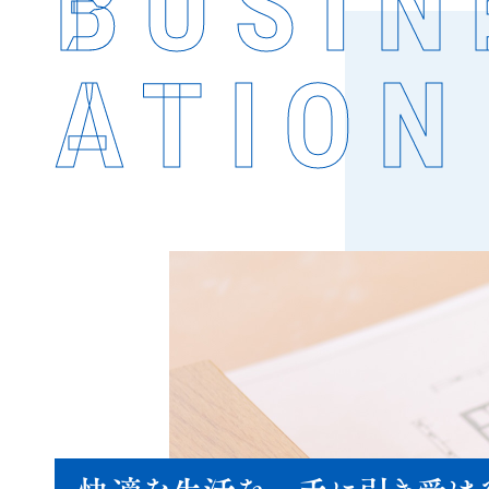
BUSINE
A­T­I­O­N