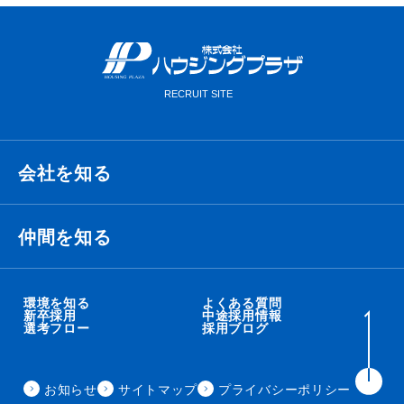
会社を知る
経営理念・ビジョン・ミッション
仲間を知る
代表メッセージ
衛藤 侑也
環境を知る
よくある質問
新卒採用
中途採用情報
選考フロー
採用ブログ
職種紹介
秋吉 智太朗
事業内容
お知らせ
サイトマップ
プライバシーポリシー
住田 秀昭