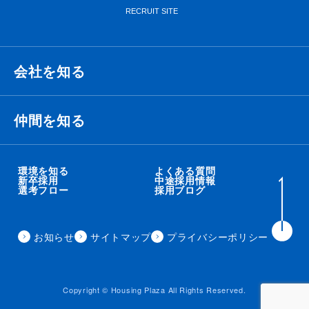
会社を知る
経営理念・ビジョン・ミッション
仲間を知る
代表メッセージ
衛藤 侑也
環境を知る
よくある質問
新卒採用
中途採用情報
選考フロー
採用ブログ
職種紹介
秋吉 智太朗
事業内容
お知らせ
サイトマップ
プライバシーポリシー
住田 秀昭
会社概要
来見田 朋矢
Copyright © Housing Plaza All Rights Reserved.