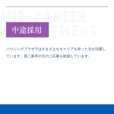
MID-CAREER
RECR­U­I­T­M­E­N­T
中途採用
ハウジングプラザではさまざまなキャリアを持った方が活躍し
ています。第二新卒の方のご応募も歓迎しています。
VIEW MORE