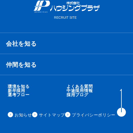
会社を知る
経営理念・ビジョン・ミッション
仲間を知る
代表メッセージ
衛藤 侑也
環境を知る
よくある質問
新卒採用
中途採用情報
選考フロー
採用ブログ
職種紹介
秋吉 智太朗
事業内容
お知らせ
サイトマップ
プライバシーポリシー
住田 秀昭
会社概要
来見田 朋矢