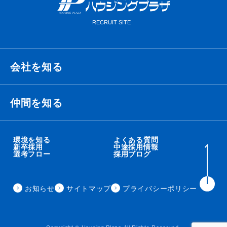
会社を知る
経営理念・ビジョン・ミッション
仲間を知る
代表メッセージ
衛藤 侑也
環境を知る
よくある質問
新卒採用
中途採用情報
選考フロー
採用ブログ
職種紹介
秋吉 智太朗
事業内容
お知らせ
サイトマップ
プライバシーポリシー
住田 秀昭
会社概要
来見田 朋矢