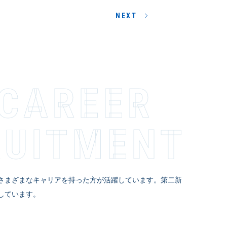
NEXT
-CAREER
­I­T­M­E­N­T
さまざまなキャリアを持った方が活躍しています。第二新
しています。