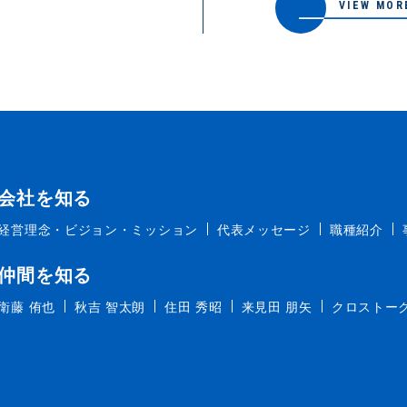
VIEW MOR
会社を知る
経営理念・ビジョン・ミッション
代表メッセージ
職種紹介
仲間を知る
衛藤 侑也
秋吉 智太朗
住田 秀昭
来見田 朋矢
クロストー