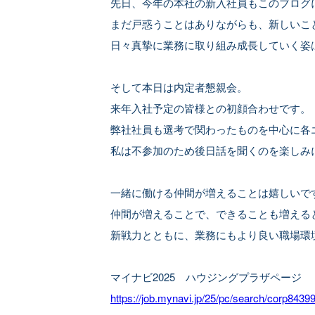
先日、今年の本社の新入社員もこのブログ
まだ戸惑うことはありながらも、新しいこ
日々真摯に業務に取り組み成長していく姿
そして本日は内定者懇親会。
来年入社予定の皆様との初顔合わせです。
弊社社員も選考で関わったものを中心に各
私は不参加のため後日話を聞くのを楽しみ
一緒に働ける仲間が増えることは嬉しいで
仲間が増えることで、できることも増える
新戦力とともに、業務にもより良い職場環
マイナビ2025 ハウジングプラザページ
https://job.mynavi.jp/25/pc/search/corp84399