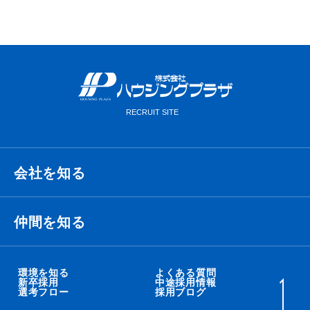
会社を知る
経営理念・ビジョン・ミッション
仲間を知る
代表メッセージ
衛藤 侑也
環境を知る
よくある質問
新卒採用
中途採用情報
選考フロー
採用ブログ
職種紹介
秋吉 智太朗