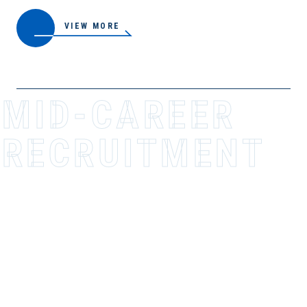
VIEW MORE
MID-CAREER
RECR­U­I­T­M­E­N­T
VIEW MORE