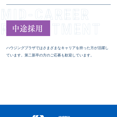
MID-CAREER
RECR­U­I­T­M­E­N­T
中途採用
ハウジングプラザではさまざまなキャリアを持った方が活躍し
ています。第二新卒の方のご応募も歓迎しています。
VIEW MORE