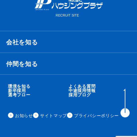
会社を知る
経営理念・ビジョン・ミッション
仲間を知る
代表メッセージ
衛藤 侑也
環境を知る
よくある質問
新卒採用
中途採用情報
選考フロー
採用ブログ
職種紹介
秋吉 智太朗
事業内容
お知らせ
サイトマップ
プライバシーポリシー
住田 秀昭
会社概要
来見田 朋矢