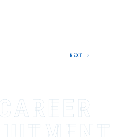
NEXT
-CAREER
­I­T­M­E­N­T