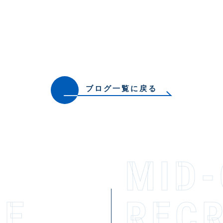
ブログ一覧に戻る
MID
TE
RECR­U