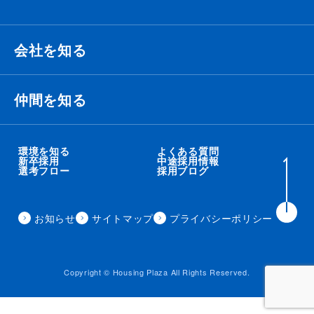
会社を知る
経営理念・ビジョン・ミッション
仲間を知る
代表メッセージ
衛藤 侑也
環境を知る
よくある質問
新卒採用
中途採用情報
選考フロー
採用ブログ
職種紹介
秋吉 智太朗
事業内容
お知らせ
サイトマップ
プライバシーポリシー
住田 秀昭
会社概要
来見田 朋矢
Copyright © Housing Plaza All Rights Reserved.
クロストーク