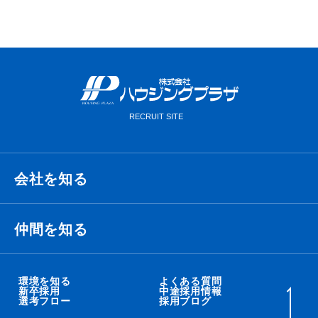
会社を知る
経営理念・ビジョン・ミッション
仲間を知る
代表メッセージ
衛藤 侑也
環境を知る
よくある質問
新卒採用
中途採用情報
選考フロー
採用ブログ
職種紹介
秋吉 智太朗