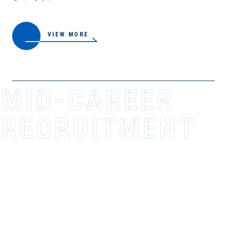
VIEW MORE
MID-CAREER
RECR­U­I­T­M­E­N­T
VIEW MORE