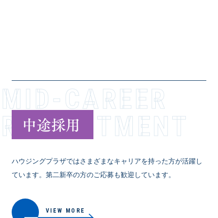
VIEW MORE
MID-CAREER
RECR­U­I­T­M­E­N­T
中途採用
ハウジングプラザではさまざまなキャリアを持った方が活躍し
ています。第二新卒の方のご応募も歓迎しています。
VIEW MORE