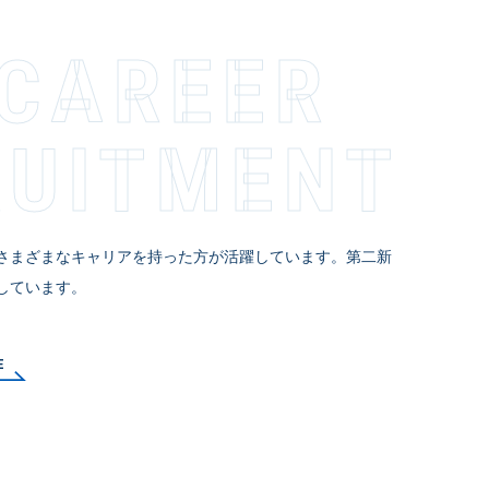
-CAREER
­I­T­M­E­N­T
さまざまなキャリアを持った方が活躍しています。第二新
しています。
E