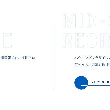
MID
TE
RECR­U
採用情報です。採用フロ
ハウジングプラザでは
。
卒の方のご応募も歓迎
VIEW MOR